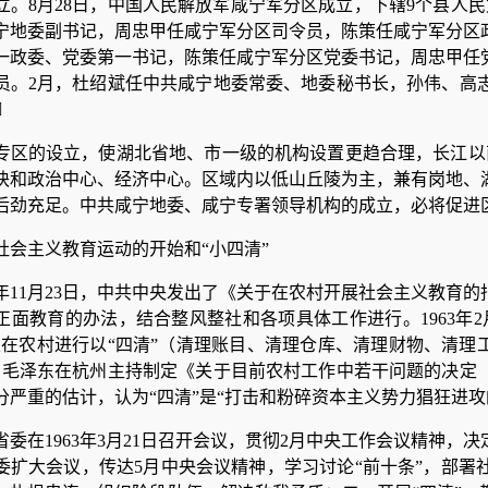
立。8月28日，中国人民解放军咸宁军分区成立，下辖9个县人
宁地委副书记，周忠甲任咸宁军分区司令员，陈策任咸宁军分区政
一政委、党委第一书记，陈策任咸宁军分区党委书记，周忠甲任党
员。2月，杜绍斌任中共咸宁地委常委、地委秘书长，孙伟、高志

专区的设立，使湖北省地、市一级的机构设置更趋合理，长江以
块和政治中心、经济中心。区域内以低山丘陵为主，兼有岗地、
后劲充足。中共咸宁地委、咸宁专署领导机构的成立，必将促进
社会主义教育运动的开始和“小四清”
61年11月23日，中共中央发出了《关于在农村开展社会主义教
正面教育的办法，结合整风整社和各项具体工作进行。1963年
定在农村进行以“四清”（清理账目、清理仓库、清理财物、清理
，毛泽东在杭州主持制定《关于目前农村工作中若干问题的决定
分严重的估计，认为“四清”是“打击和粉碎资本主义势力猖狂进攻
省委在1963年3月21日召开会议，贯彻2月中央工作会议精神，
委扩大会议，传达5月中央会议精神，学习讨论“前十条”，部署