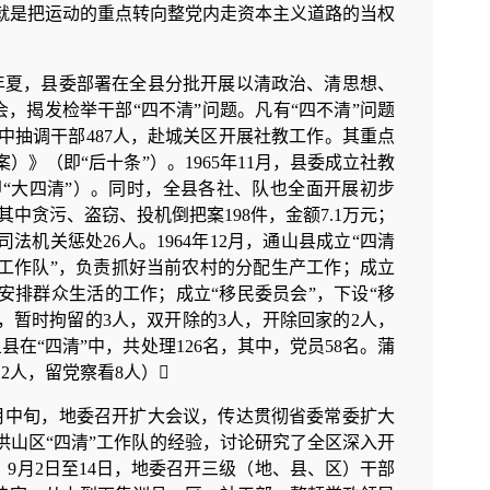
就是把运动的重点转向整党内走资本主义道路的当权
同年夏，县委部署在全县分批开展以清政治、清思想、
，揭发检举干部“四不清”问题。凡有“四不清”问题
中抽调干部487人，赴城关区开展社教工作。其重点
》（即“后十条”）。1965年11月，县委成立社教
即“大四清”）。同时，全县各社、队也全面开展初步
。其中贪污、盗窃、投机倒把案198件，金额7.1万元；
法机关惩处26人。1964年12月，通山县成立“四清
委工作队”，负责抓好当前农村的分配生产工作；成立
安排群众生活的工作；成立“移民委员会”，下设“移
，暂时拘留的3人，双开除的3人，开除回家的2人，
县在“四清”中，共处理126名，其中，党员58名。蒲
2人，留党察看8人）
8月中旬，地委召开扩大会议，传达贯彻省委常委扩大
山区“四清”工作队的经验，讨论研究了全区深入开
。9月2日至14日，地委召开三级（地、县、区）干部