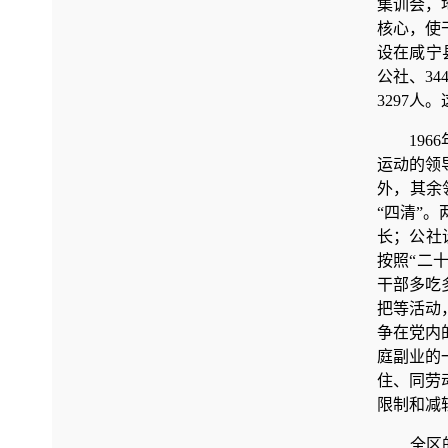
集训会，
核心，使
设在咸宁
公社、3
3297人
19
运动的领
外，其余
“四清”
长；公社
按照“二
干部多吃
把等活动
争在党内
庭副业的
住、同劳
限制和减
全区