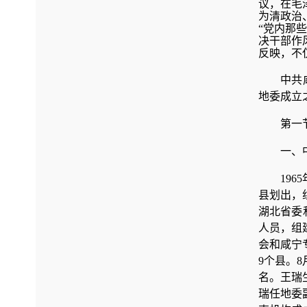
议，在毛
为清政治
“党内那
决干部作
反映，不
中共
地委成立
第一
一、
19
县划出，
湖北省委
人员，组
会和咸宁
9个县。
名。王瑞
瑞任地委