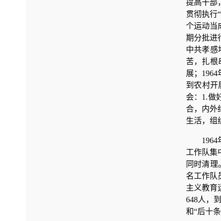
提高干部
贯彻执行
个运动当
期分批进
中共孝感
苦，扎根
展；19
到农村开
会：1.
合，内外
生活，组
19
工作队集
同时清理
名工作队
主义教育
648人
和“后十