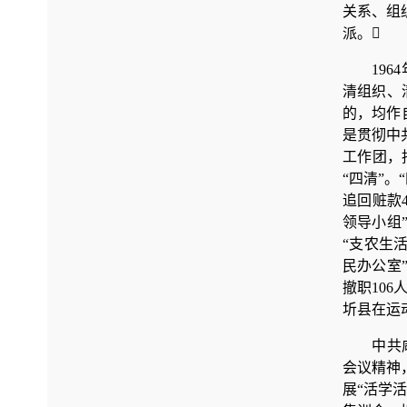
关系、组
派。
19
清组织、
的，均作
是贯彻中
工作团，
“四清”。
追回赃款4
领导小组
“支农生
民办公室
撤职106
圻县在运
中共
会议精神
展“活学