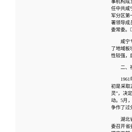
事机构成
任中共咸
军分区第
署领导成
委常委。
咸宁
了地域板
性较强，
二、
19
初是采取
灵”，决
动。5月
争作了过
湖北
委召开省