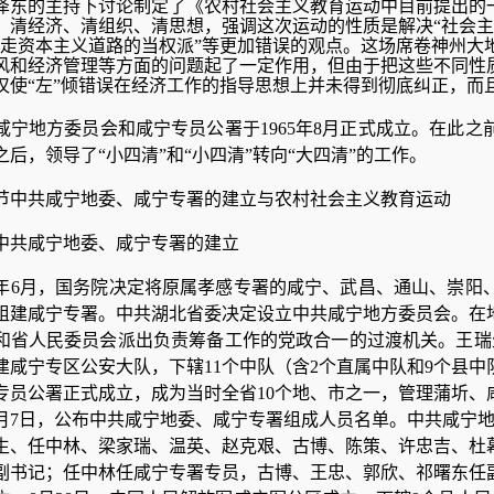
泽东的主持下讨论制定了《农村社会主义教育运动中目前提出的一
、清经济、清组织、清思想，强调这次运动的性质是解决“社会主
些走资本主义道路的当权派”等更加错误的观点。这场席卷神州大
风和经济管理等方面的问题起了一定作用，但由于把这些不同性
仅使“左”倾错误在经济工作的指导思想上并未得到彻底纠正，而
咸宁地方委员会和咸宁专员公署于1965年8月正式成立。在此
之后，领导了“小四清”和“小四清”转向“大四清”的工作。
节中共咸宁地委、咸宁专署的建立与农村社会主义教育运动
中共咸宁地委、咸宁专署的建立
65年6月，国务院决定将原属孝感专署的咸宁、武昌、通山、崇
组建咸宁专署。中共湖北省委决定设立中共咸宁地方委员会。在
和省人民委员会派出负责筹备工作的党政合一的过渡机关。王瑞
建咸宁专区公安大队，下辖11个中队（含2个直属中队和9个县中
专员公署正式成立，成为当时全省10个地、市之一，管理蒲圻、
8月7日，公布中共咸宁地委、咸宁专署组成人员名单。中共咸宁地
生、任中林、梁家瑞、温英、赵克艰、古博、陈策、许忠吉、杜
副书记；任中林任咸宁专署专员，古博、王忠、郭欣、祁曙东任副