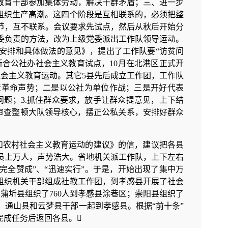
教育干部参加集体劳动，解决干群矛盾；三、进一步
组织生产高潮。这四个阶段是互相联系的，必须把整
节，互不联系。会议要求先试点，然后从秋后开始分
委负责的方法，改为上级党委派出工作队领导运动。
安排和具体做法的意见》，提出了工作队要“访贫问
新合公社办社会主义教育试点，10月在北港区正式开
展社会主义教育运动。其它5县先后成立工作团，工作队
造革命声势；二是以公社为单位作战；三是开好代表
问题；3.抓住群众要求，放手让群众提意见，上下结
审查整顿大队领导核心，摆正公私关系，安排好群众
反和农村社会主义教育运动的建议》的信，建议把各县
员上万人，声势浩大。省地机关派工作队，上下左右
完全赞成”、“迅速实行”。于是，开始出现了集中万
组织机关干部组成社教工作团，到孝感县开展了社会
蒲圻县组织了760人到孝感县涂巷区；崇阳县组织了
区；通山县和云梦县干部一起到孝感县。根据“前十条”
完成任务后返回各县。