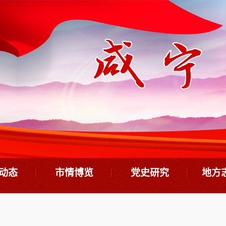
动态
市情博览
党史研究
地方
志要闻
市情概览
基本著作
方
大事记
专题研究
地