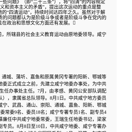
些问题》（即“二十三条”），将“四清”的内容规定
义和资本主义的矛盾”，提出这次运动的重点是整
地的“四清运动”，持续时间达四年之久。虽然对于解
质的问题都认为是阶级斗争或者是阶级斗争在党内的
且在政治和思想文化方面还有发展。
之前，所辖县的社会主义教育运动由原地委领导。咸宁
阳、通城、蒲圻、嘉鱼和原属黄冈专署的阳新、鄂城等
地委正式成立之前，先建立咸宁地委办事处，为中共
生任办事处主任。7月，由孝感、黄冈公安部队调配
队），隶属省总队领导。8月1日。中共咸宁地方委员
咸宁、武昌、通山、崇阳、通城、嘉鱼、阳新、鄂城
委常委9名、委员18名；咸宁专署专员1名、副专员4
幕廉任中共咸宁地委常委，王瑞生任地委书记，梁家
专员。8月8日至10日，中共咸宁地委、咸宁专署办