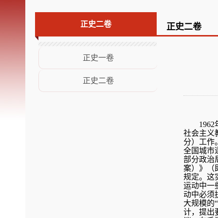
荣誉展示
正史二卷
正史二卷
意见建议
正史一卷
正史二卷
19
社会主义
分）工作
全国城市
部分政治
案）》（
规定。这
运动中一
动中必须
大规模的
计，提出