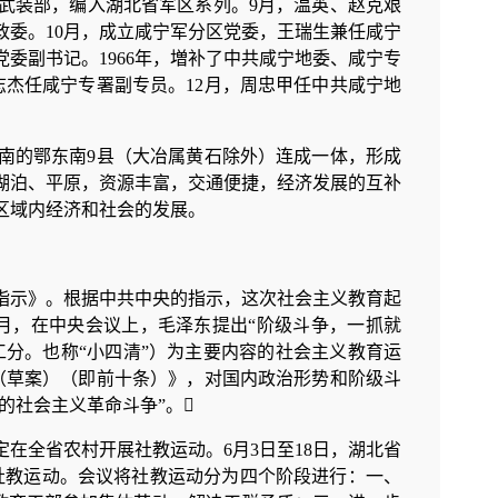
民武装部，编入湖北省军区系列。9月，温英、赵克艰
委。10月，成立咸宁军分区党委，王瑞生兼任咸宁
委副书记。1966年，増补了中共咸宁地委、咸宁专
杰任咸宁专署副专员。12月，周忠甲任中共咸宁地
南的鄂东南9县（大冶属黄石除外）连成一体，形成
湖泊、平原，资源丰富，交通便捷，经济发展的互补
区域内经济和社会的发展。
育的指示》。根据中共中央的指示，这次社会主义教育起
2月，在中央会议上，毛泽东提出“阶级斗争，一抓就
工分。也称“小四清”）为主要内容的社会主义教育运
（草案）（即前十条）》，对国内政治形势和阶级斗
的社会主义革命斗争”。
决定在全省农村开展社教运动。6月3日至18日，湖北省
社教运动。会议将社教运动分为四个阶段进行：一、