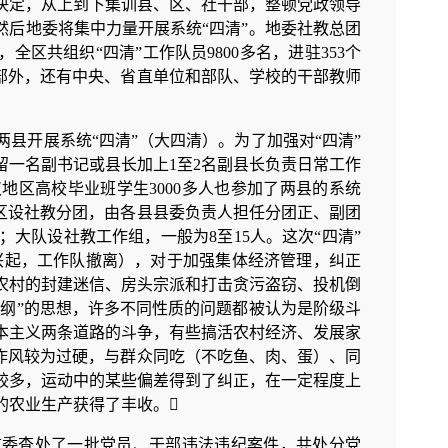
决定，从上到下集训县、区、社干部，整顿党政领导
然后地委将集中力量开展系统“四清”。地委社教总团
全区共组织“四清”工作队员9800多名，进驻353个
干部外，还有中央、省直单位和部队、学校的干部教师
两县开展系统“四清”（大四清）。为了加强对“四清”
留一名副书记或县长加上1至2名副县长负责日常工作
地区高校毕业班学生3000多人也参加了两县的系统
区设社教分团，由各县县委负责人担任分团正、副团
大队设社教工作组，一般为8至15人。这次“四清”
地兴起，工作队撤离），对于加强集体经济管理，纠正
农村的封建迷信、房头宗派和打击贪污盗窃、投机倒
为纲”的思想，许多不同性质的问题都被认为是阶级斗
本主义两条道路的斗争，有些搞活农村经济、发展家
作风较为过硬，与群众同吃（不吃鱼、肉、蛋）、同
较多，运动中的某些偏差得到了纠正，在一定程度上
的农业生产获得了丰收。
委监委查处了一批党员、干部违法违纪案件，共处分党