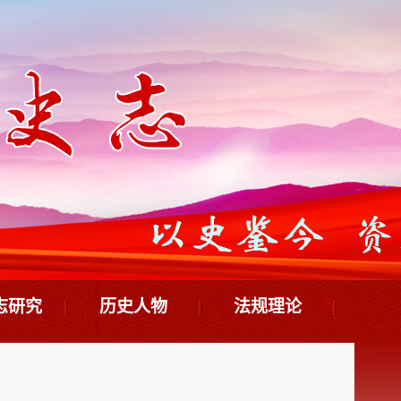
志研究
历史人物
法规理论
志年鉴
鄂南英烈
政策法规
情资料
历代名人
史志理论