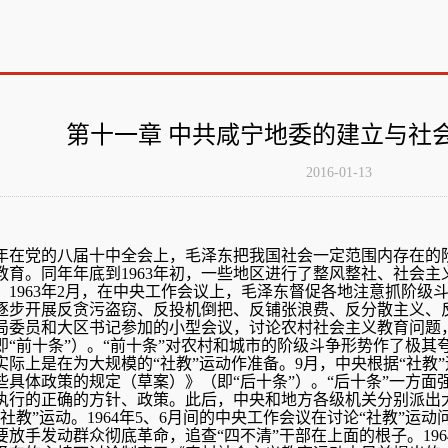
第十一章 中共咸宁地委的建立与社
2016-01-13
62年在党的八届十中全会上，毛泽东把我国社会一定范围内存在
教育。同年年底到1963年初，一些地区进行了整风整社、社会主
。1963年2月，在中央工作会议上，毛泽东督促各地注意抓阶级
逐步开展反贪污盗窃、反投机倒把、反铺张浪费、反分散主义、反
局委员和大区书记参加的小型会议，讨论农村社会主义教育问题
即“前十条”）。“前十条”对农村和城市的阶级斗争形势作了极其
实际上是在为大规模的“社教”运动作准备。9月，中央根据“社教
些具体政策的规定（草案）》（即“后十条”）。“后十条”一方面强
执行的正确的方针、政策。此后，中央和地方各级机关分别派出
“社教”运动。1964年5、6月间的中央工作会议在讨论“社教”
要放手发动群众彻底革命，追查“四不清”干部在上面的根子。196