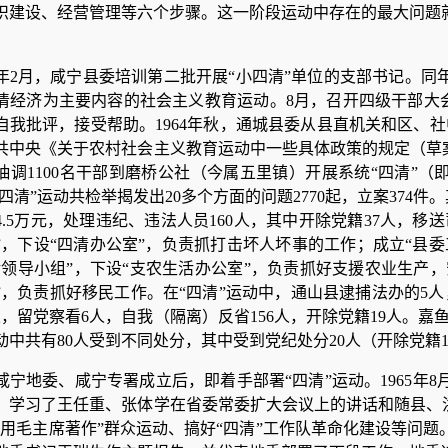
织建设、经营管理等六个步骤。这一阶段运动中存在的最大问题
64年2月，咸宁县委培训第二批开展“小四清”单位的支部书记。
清经济为主要内容的社会主义教育运动。8月，召开四级干部大会
自我批评，接受帮助。1964年秋，通城县委从县直机关和区、社
共中央《关于农村社会主义教育运动中一些具体政策的规定（草案）
抽调1100名干部到磨桥公社（今属五里镇）开展系统“四清”（
“四清”运动共检举揭发出20多个方面的问题2770起，立案374件
.5万元，处理违纪、违法人员160人，其中开除党籍37人，移送司
”，下设“四清办公室”，负责抓打击坏人坏事的工作；成立“县
活领导小组”，下设“支农生活办公室”，负责抓好支援农业生产，
”，负责抓好移民工作。在“四清”运动中，通山县逮捕法办的5人
人，留党察看6人，自我（隔离）反省156人，开除党籍19人。嘉鱼
动中共有80人受到不同处分，其中受到党纪处分20人（开除党籍1
咸宁地委、咸宁专署成立后，即着手部署“四清”运动。1965年
，学习了王任重、张体学在省委常委扩大会议上的讲话和随县、洪
活用毛主席著作”群众运动、搞好“四清”工作队革命化建设等问题