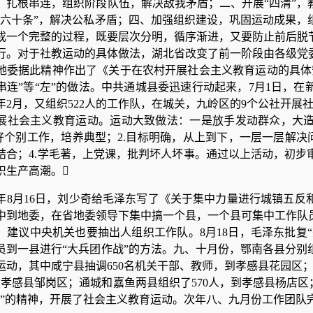
，扎根串连，组织阶段队伍，解决敌我矛盾；二、开展“四清”，
“六十条”，解决公私矛盾；四、加强组织建设，巩固运动成果，
成一个完整的过程，既要层次分明，循序渐进，又要防止前后脱
行。对于社教运动的具体做法，湖北省改变了前一阶段由各级党
地委据此精神作出了《关于在农村开展社会主义教育运动的具体
串连”等“左”的做法。中共通城县委迅速行动起来，7月1日，在
64年2月，又组织522人的工作队，在城关，九岭区的9个公社开
展社会主义教育运动。运动大致做法：一是放手发动群众，大
做好个别工作，培养典型；2.目标明确，从上到下，一层一层解决
结合；4.学毛著，上党课，批判坏人坏事。通过以上活动，初步
织生产高潮。
64年8月16日，刘少奇给毛泽东写了《关于集中力量进行城镇五
中到地委，在省地委领导下集中搞一个县，一个县可集中工作队
。建议中央机关也要抽出人组织工作队。8月18日，毛泽东批复“
员到一县进行“大兵团作战”的方法。九、十月份，鄂南各县分别
运动，其中咸宁县抽调650名机关干部、教师，到孝感县花园区；
，到孝感县邹岗区；通城和嘉鱼两县组织了570人，到孝感县杨店
条”的精神，开展了社会主义教育运动。次年八、九月份工作团队