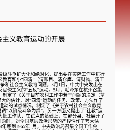
他山之石
反对历史虚无主义
会主义教育运动的开展
的阶级斗争扩大化和绝对化，提出要在实际工作中进行
义教育和小“四清”（清账目、清仓库、清财物、清工
斗争和社会主义教育问题。3月1日，中共中央发出在
官僚主义的“五反”运动。5月，毛泽东在杭州召集
，制定了《关于目前农村工作中若干问题的决定（草
夸大的估计，对“四清”运动的任务、政策、方法作了
”运动的试点情况，制定了《关于农村社会主义教育
调“以阶级斗争为纲”，另一方面又提出了“社教”运
大批工作队，在试点的基础上，在部分县、社展开了
运动问题时，对全国基层政治形势的严峻性作了夸大估
4年底到1965年1月，中央政治局召集全国工作会