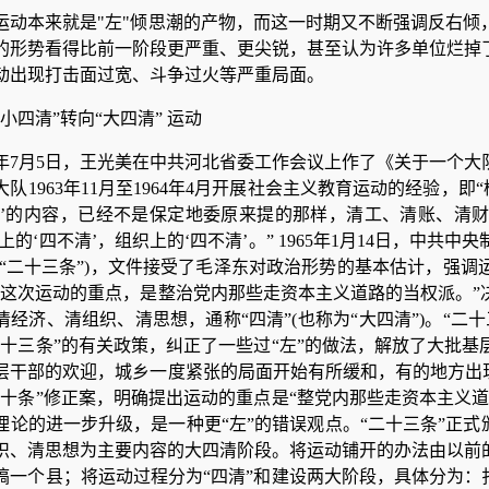
运动本来就是"左"倾思潮的产物，而这一时期又不断强调反右倾
的形势看得比前一阶段更严重、更尖锐，甚至认为许多单位烂掉
动出现打击面过宽、斗争过火等严重局面。
“小四清”转向“大四清” 运动
64年7月5日，王光美在中共河北省委工作会议上作了《关于一个
队1963年11月至1964年4月开展社会主义教育运动的经验，即
清’的内容，已经不是保定地委原来提的那样，清工、清账、清财
上的‘四不清’，组织上的‘四不清’。” 1965年1月14日，中
称“二十三条”)，文件接受了毛泽东对政治形势的基本估计，强
“这次运动的重点，是整治党内那些走资本主义道路的当权派。”
清经济、清组织、清思想，通称“四清”(也称为“大四清”)。“
二十三条”的有关政策，纠正了一些过“左”的做法，解放了大批
层干部的欢迎，城乡一度紧张的局面开始有所缓和，有的地方出现
后十条”修正案，明确提出运动的重点是“整党内那些走资本主义
理论的进一步升级，是一种更“左”的错误观点。“二十三条”正式
织、清思想为主要内容的大四清阶段。将运动铺开的办法由以前
搞一个县；将运动过程分为“四清”和建设两大阶段，具体分为：