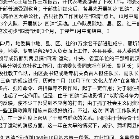
地委书记王瑞生作主题报告，并代表地委部署了下段工作。地委
干部普遍受到教育；干部集训结束后，各县先开展初步“四清”，
县高桥区大幕公社，各县社教工作团设在“四清”点上。10月中旬，
443个大队，开展初步“四清”运动。工作队员除地、县、区、社
。这次初步“四清”历时3个月，于翌年1月中旬结束。
66年2月，地委集中地、县、区、社的1万余名干部进驻咸宁、蒲圻
导，地委、专署除留2至3人负责面上工作，各县县委、县人委除
领导成员都到两县搞“四清”运动。中央、省直单位的干部和武汉
。两县分别设立社教工作团，由地委负责同志担任团长、副团长；
设社教工作队，由区委书记或地专机关负责人担任队长、副队长；
十三条”的规定进行，历时8个月（10月下旬“文化大革命”在各
多占、强迫命令、瞎指挥等不良作风，起了一定作用；对于刹住
，也起了一定作用。但是，由于“四清”运动贯彻了“以阶级斗争
的反映，使不少干部受到不应有的打击；由于抓了社会主义同资
一些正确政策和措施未能很好执行。不过，这次“四清”工作队的
动，在一定程度上密切了干部与群众的关系。同时由于领导骨干
轻了运动的消极方面。这一年在大旱的情况下，咸宁、蒲圻两县
的“四清”运动到1966年10月基本告一段落。在此期间，各县