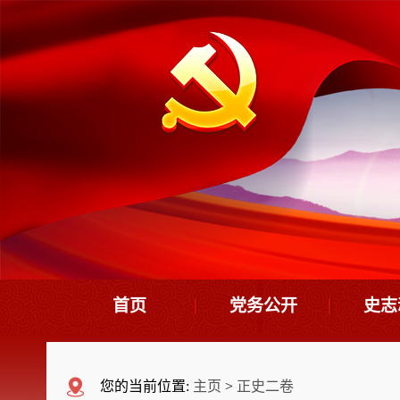
首页
党务公开
史志
机构设置
史
您的当前位置:
主页
>
正史二卷
领导班子