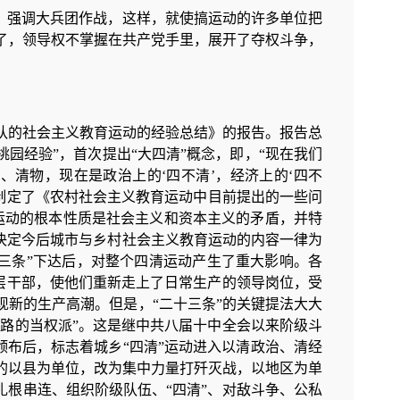
，强调大兵团作战，这样，就使搞运动的许多单位把
了，领导权不掌握在共产党手里，展开了夺权斗争，
大队的社会主义教育运动的经验总结》的报告。报告总
“桃园经验”，首次提出“大四清”概念，即，“现在我们
、清物，现在是政治上的‘四不清’，经济上的‘四不
共中央制定了《农村社会主义教育运动中目前提出的一些问
调运动的根本性质是社会主义和资本主义的矛盾，并特
决定今后城市与乡村社会主义教育运动的内容一律为
二十三条”下达后，对整个四清运动产生了重大影响。各
基层干部，使他们重新走上了日常生产的领导岗位，受
新的生产高潮。但是，“二十三条”的关键提法大大
道路的当权派”。这是继中共八届十中全会以来阶级斗
颁布后，标志着城乡“四清”运动进入以清政治、清经
的以县为单位，改为集中力量打歼灭战，以地区为单
扎根串连、组织阶级队伍、“四清”、对敌斗争、公私