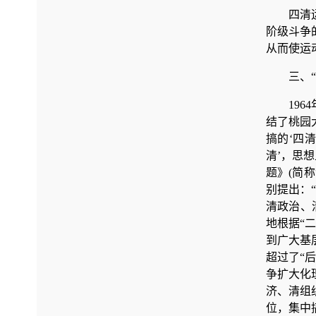
四清
阶级斗争
从而使运
三、
19
结了桃园大
搞的‘四
清’，思想
题》(简
别提出：
清政治、
地根据“
到广大基
超过了“
争扩大化
济、清组
位，集中