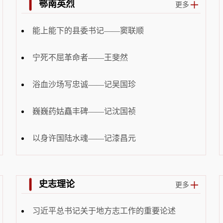
鄂南英烈
更多
能上能下的县委书记——窦联顺
宁死不屈革命者——王斐然
浴血沙场写忠诚——记吴国珍
巍巍药姑矗丰碑——记沈国祯
以身许国陆水魂——记漆昌元
史志理论
更多
习近平总书记关于地方志工作的重要论述