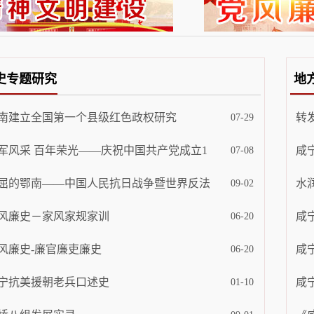
史专题研究
地
南建立全国第一个县级红色政权研究
转
07-29
军风采 百年荣光——庆祝中国共产党成立1
咸
07-08
屈的鄂南——中国人民抗日战争暨世界反法
水
09-02
风廉史－家风家规家训
咸
06-20
风廉史-廉官廉吏廉史
咸
06-20
宁抗美援朝老兵口述史
咸
01-10