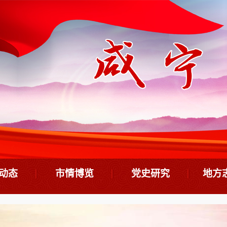
动态
市情博览
党史研究
地方
志要闻
市情概览
基本著作
方
大事记
专题研究
地