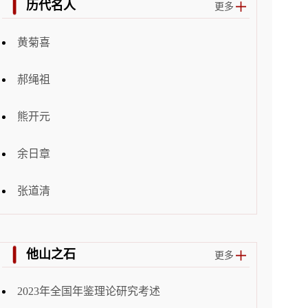
历代名人
更多
黄菊喜
郝绳祖
熊开元
余日章
张道清
他山之石
更多
2023年全国年鉴理论研究考述