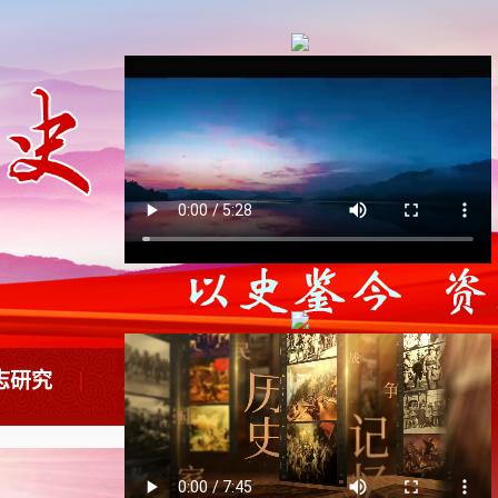
志研究
历史人物
法规理论
志年鉴
鄂南英烈
政策法规
情资料
历代名人
史志理论