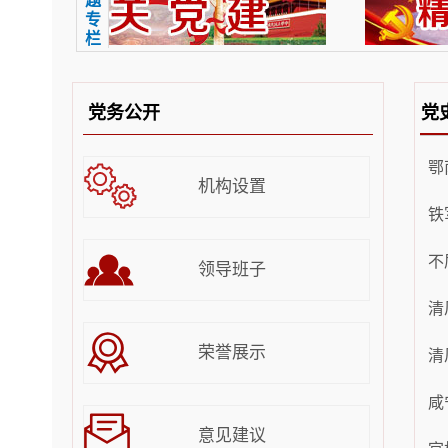
题
专
栏
党务公开
党
鄂
机构设置
铁
不
领导班子
清
荣誉展示
清
咸
意见建议