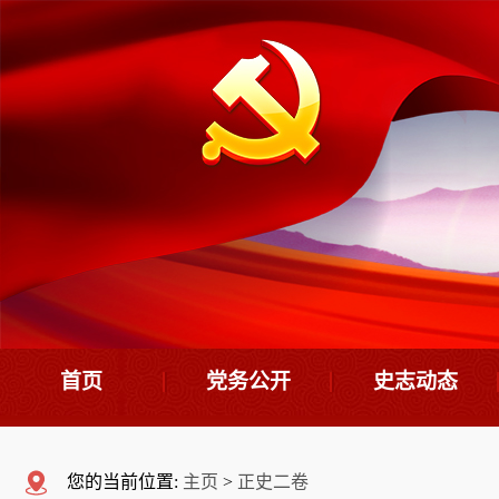
首页
党务公开
史志动态
机构设置
史志要闻
您的当前位置:
主页
>
正史二卷
领导班子