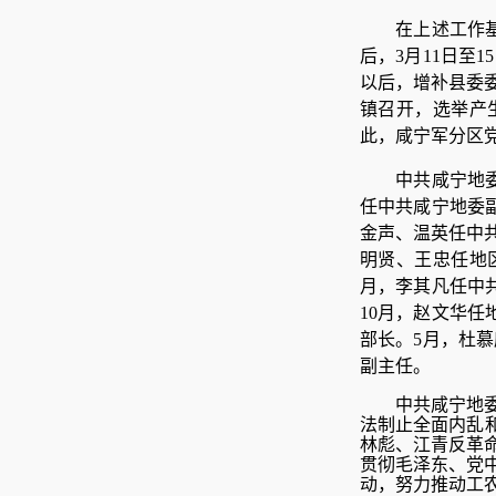
在上述工作基
后，3月11日至
以后，增补县委委
镇召开，选举产
此，咸宁军分区
中共咸宁地
任中共咸宁地委
金声、温英任中
明贤、王忠任地
月，李其凡任中
10月，赵文华任
部长。5月，杜
副主任。
中共咸宁地
法制止全面内乱
林彪、江青反革
贯彻毛泽东、党
动，努力推动工