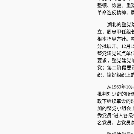
整顿、恢复、重
革命造反精神，
湖北的整党建
立，周忠甲任组长
根本指导方针。
分批展开。12月
整党建党试点单
要求，整党建党
党；第二阶段要
织，搞好组织上的
从1969年
批判刘少奇的所
政下继续革命的
加的整党小组会
秀党员”进入各级
名党员，占党员总