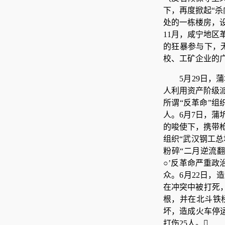
下，再度掀起“
处的一栋楼房，
11月，咸宁地
的狂暴参与下，
校、工矿企业的
5月29日
人利用资产阶级派
所谓“反革命”组
人。6月7日，
的唆使下，携带枪
组织“武汉钢工总
粉碎“二月逆流
○’反革命严重
众。6月22日，
在冲突中被打死，
根，并在北斗铁
坏，造成火车停
打伤25人。