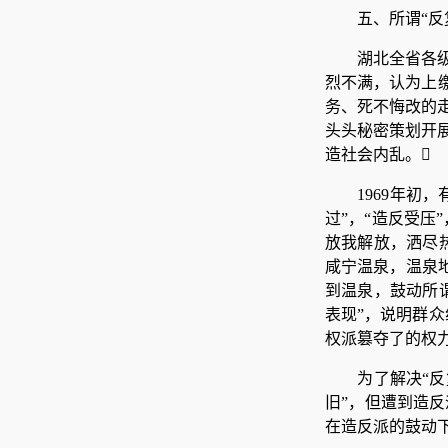
五、所谓“反
湖北全省各
烈不满，认为上
务、死不悔改的
头头秘密策划开
造社会内乱。
1969年
过”，“造反受压
放我解放，洒尽
咸宁温泉，温泉地
到温泉，鼓动所
表现”，说明群
权派篡夺了的权力
为了解决“
旧”，但遭到造
在造反派的鼓动