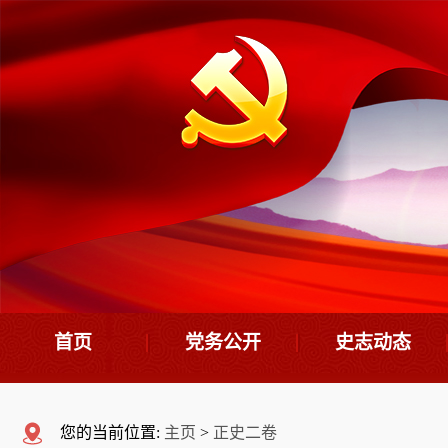
首页
党务公开
史志动态
机构设置
史志要闻
您的当前位置:
主页
>
正史二卷
领导班子