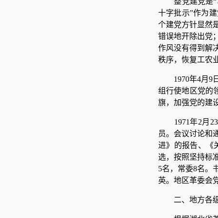
整党建党是
十字批示”作为
个建党方针显然
错误地开除出党
作风没有得到解
秩序，恢复工农
1970年4
组行使地区党的
旗，加强党的建
1971年2
员。会议讨论和
进》的报告、《
选，按照坚持标
5名，常委8名
英。地区革委会
二、地方各