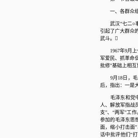
一、各群众组
武汉“七二
引起了广大群众
武斗。
1967年9
军爱民、抓革命
批修”基础上相互
9月18日
后，指出：一是
毛泽东和党
人、解放军指战员
支”、“两军”工
参加的毛泽东思
面，缩小打击面
话中批评他们“