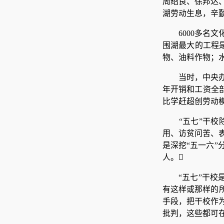
周绍良、徐邦达
湖劳动生息，辛
6000多
围湖最大的工程是
物、油料作物；
当时，中央
年开销和工资全部
比学赶超创劳动模
“五七”干
用、访贫问苦、
是深挖“五一六
人。
“五七”干
有这样或那样的
手段，把干校作
批判，这些都可在