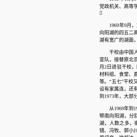
党政机关、高等

1969年9
向阳湖的四五二
湖有宽广的湖面
干校由中国
宣队，接替原北京
月2日进驻干校
材料组、食堂、
等。“五七”干
设有家属连，还
到1973年，大
从1969年
鄂南向阳湖，分
湖，人数之多，
镜、冯牧、郭小