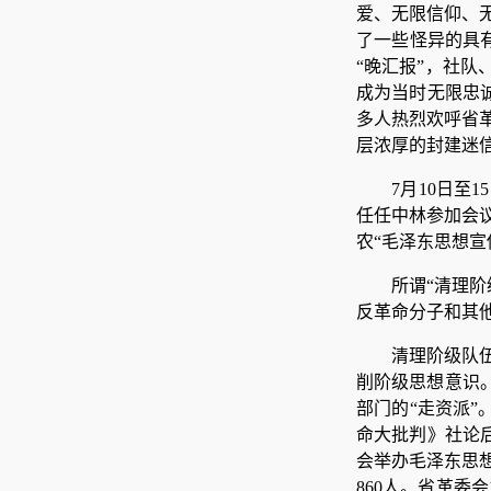
爱、无限信仰、
了一些怪异的具有
“晚汇报”，社队
成为当时无限忠
多人热烈欢呼省
层浓厚的封建迷
7月10日
任任中林参加会
农“毛泽东思想宣
所谓“清理
反革命分子和其他
清理阶级队
削阶级思想意识。
部门的“走资派”
命大批判》社论后
会举办毛泽东思
860人。省革