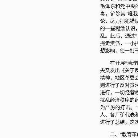
毛泽东和党中央
毒，铲除其“唯我
论，尽力把犯错
的一些糊涂认识
乱。此后，通过
撮走资派，一小
想影响，使一批
在开展“清理
央又发出《关于
精神，地区革委
则进行了反对贪
进行，一切经营权
扰乱经济秩序的
为严厉的打击。“
人、各厂矿代表
进行了总结。这
二、“教育革