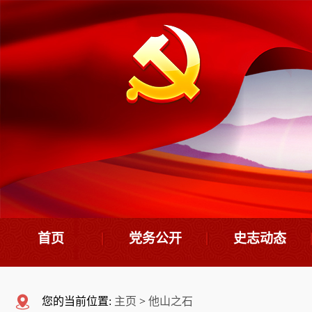
首页
党务公开
史志动态
机构设置
史志要闻
您的当前位置:
主页
>
他山之石
领导班子