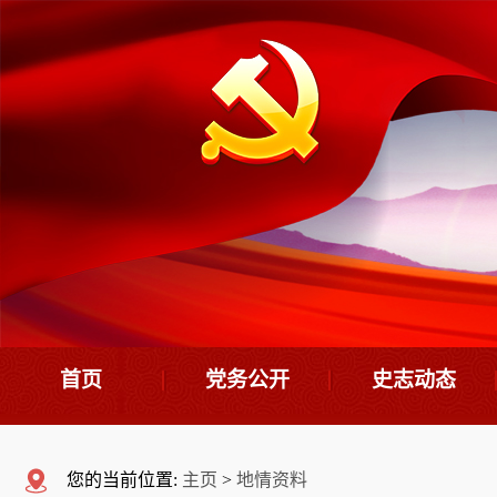
首页
党务公开
史志动态
机构设置
史志要闻
您的当前位置:
主页
>
地情资料
领导班子